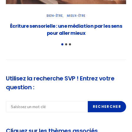
BIEN-ÊTRE
MIEUX-ÊTRE
Écriture sensorielle : une médiation par les sens
Le
pour aller mieux
Utilisez la recherche SVP ! Entrez votre
question :
RECHERCHER
Cliquez sur les thèmes associés