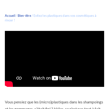
Accueil
/
Bien-être
/
Evitez les plastiques dans vos cosmétiques à
rincer !
Vous pensiez que les (micro)plastiques dans les shampoings
et les gommages, c’était fini ? Hélas, ce n’est pas tout à fait